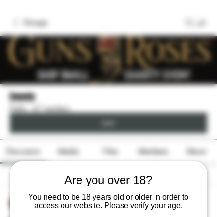
Groups
Events
Public
·
67 members
Join
Discussion
Media
Files
Members
About
Are you over 18?
Back
You need to be 18 years old or older in order to
Gerth Sniper
access our website. Please verify your age.
March 2, 2026