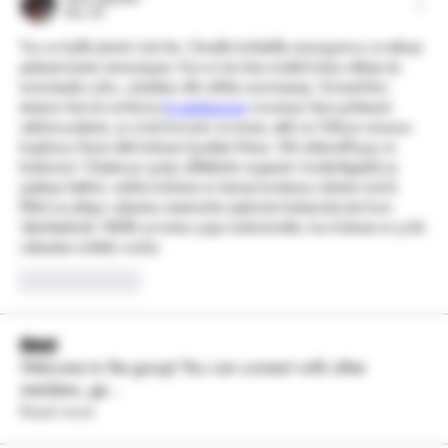
Mar 02
Tuo on kyllä jännä ristiriita. Omalla kohdalla anonyymius on tehnyt 
pelaamisesta rennompaa. Kun ei tarvitse miettiä kuka näkee tai 
tunnistaako joku, uskaltaa olla vähän avoimempi. Esimerkiksi 
testasin kerran erilaisia 
kryptokasinot
 -sivustoja ihan puhtaasti 
uteliaisuudesta, ja siinä korostui se tunne, että voi liikkua omassa 
kuplassa ilman että kukaan kyselee liikaa. Silti yhteisöllisyys ei 
kadonnut. Chateissa syntyi yllättävän nopeasti inside-läppää ja 
jaettuja hetkiä, vaikka kukaan ei tiennyt toistensa oikeita nimiä. 
Ehkä se yhteys rakentuu enemmän jaetuista kokemuksista kuin 
identiteetistä. Välillä se tuntuu jopa aidommalta, kun kukaan ei yritä 
rakentaa mitään roolia.
Like
Reply
About
Welcome to the group! You can connect with other
members, ge
...
Read more