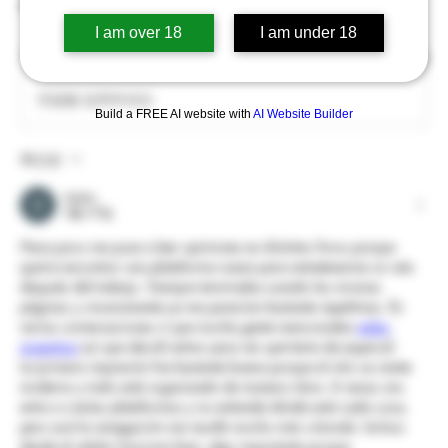
Hola!
0
I am over 18
I am under 18
1
16
댓글을 입력하세요.
Build a FREE AI website with
AI Website Builder
최신순
Vadim
5월 27일
Hace poco me puse a leer opiniones en distintos foros porque 
quería encontrar una plataforma nueva para entretenerme un rato 
después del trabajo. Siempre terminaba usando las mismas 
páginas y sinceramente ya me parecían bastante repetitivas. En 
varias conversaciones vi que mucha gente mencionaba 
stake 
argentina
 así que decidí entrar para ver qué tenía de especial.
La primera impresión fue bastante buena porque el sitio se siente 
moderno y todo está organizado de manera clara. A veces uno 
entra a ciertas plataformas y no entiende dónde está cada cosa, 
pero acá la navegación me resultó mucho más cómoda. Incluso 
desde el celular funciona bien, algo importante porque 