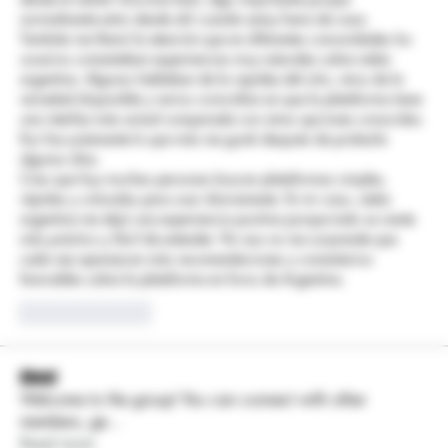
normalmente entro desde ahí cuando estoy fuera de casa.
También me llamó la atención que en diferentes comunidades los 
usuarios comentaban experiencias muy naturales sobre stake 
argentina. Algunos hablaban de la rapidez del sitio, otros de la 
variedad disponible y varios coincidían en que la plataforma tiene 
una interfaz más actual comparada con otras opciones conocidas. 
Eso fue justamente lo que más me gustó después de probarla 
algunos días.
Creo que hoy muchas personas buscan plataformas simples, 
rápidas y cómodas para usar diariamente. En mi caso, stake 
argentina me dejó una experiencia positiva porque todo se siente 
más práctico y fácil de entender. Por eso no me sorprende que 
cada vez aparezcan más recomendaciones y comentarios 
favorables sobre la plataforma en foros de Argentina.
좋아요
답글
About
Welcome to the group! You can connect with other
members, ge
...
Read more