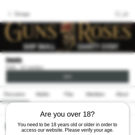
Groups
Events
Public
·
65 members
Join
Discussion
Media
Files
Members
About
Back
Are you over 18?
Vadim
You need to be 18 years old or older in order to
access our website. Please verify your age.
May 27, 2026